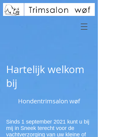
Hartelijk welkom
bij
Hondentrimsalon wøf
Sinds 1 september 2021 kunt u bij
mij in Sneek terecht voor de
vachtverzorging van uw kleine of